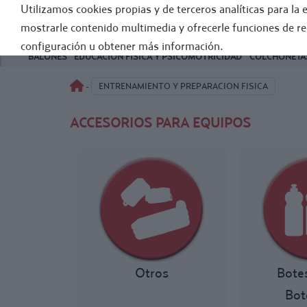
Utilizamos cookies propias y de terceros analíticas para la 
FÚTB
mostrarle contenido multimedia y ofrecerle funciones de r
configuración u obtener más información.
BALONES
EDUCACIÓN FÍSICA Y PSICOMOTRICIDAD
COLCHONETAS
ENTRENAMIENTO Y PREPARACION FISICA
-
ACCESORIOS PARA EQUIPOS
Otros
Bote
Bot