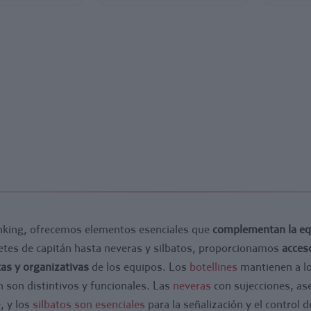
king, ofrecemos elementos esenciales que
complementan la eq
etes de capitán hasta neveras y silbatos, proporcionamos
acceso
cas y organizativas
de los equipos. Los
botellines
mantienen a lo
n son distintivos y funcionales. Las
neveras
con sujecciones, as
, y los
silbatos son esenciales
para la señalización y el control 