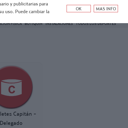
ario y publicitarias para
0
su uso. Puede cambiar la
Mi cuenta
0
€
CIÓN FÍSICA
BOTIQUÍN
INSTALACIONES
TODOS LOS DEPORTES
letes Capitán -
Delegado