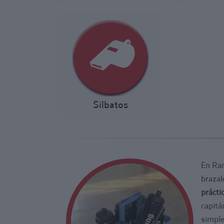
Silbatos
En Ran
brazal
prácti
capitá
simple