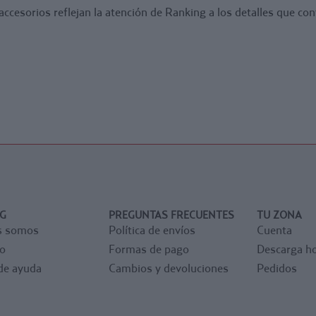
accesorios reflejan la atención de Ranking a los detalles que co
G
PREGUNTAS FRECUENTES
TU ZONA
s somos
Política de envíos
Cuenta
o
Formas de pago
Descarga ho
de ayuda
Cambios y devoluciones
Pedidos