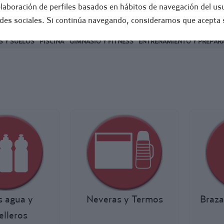
elaboración de perfiles basados en hábitos de navegación del usu
OL
ATLETISMO
edes sociales. Si continúa navegando, consideramos que acepta 
 Y SUELOS
PISCINA
GIMNASIO Y FITNESS
ENTRENAMIENTO Y PREPARA
s agua y
Neveras y Termos
Braza
elleros