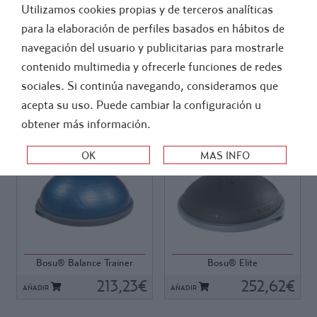
Utilizamos cookies propias y de terceros analíticas
FÚTBOL
ATLETISMO
para la elaboración de perfiles basados en hábitos de
navegación del usuario y publicitarias para mostrarle
-
ENTRENAMIENTO Y PREPARACION FISICA
contenido multimedia y ofrecerle funciones de redes
SEMI-ESFERAS / BOSU
sociales. Si continúa navegando, consideramos que
acepta su uso. Puede cambiar la configuración u
ORDEN:
obtener más información.
Ref: 87113
Ref: 10430
Ref: 87113
Ref: 10430
La semi-esfera BOSU ®
Introduciendo la semi-esfera
Balance Trainer inventado por
BOSU® Elite, una versión
David Weck el año 2000, es
especialmente diseñada del
una de las semi-esferas con
BOSU® que ayuda a mejorar
Bosu® Balance Trainer
Bosu® Elite
más éxito en el mundo del
la velocidad del atleta, la
fitness. El nombre BOSU® es
213,23€
potencia, la técnica corporal, y
252,62€
AÑADIR
AÑADIR
un acrónimo de Both Sides
el equilibrio, y complementa
Up, lo que significa que puede
el nuevo programa de