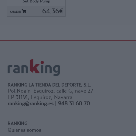
Set Body Pump
caucho: 2 de 1,25 kg., 2 de 2,5
kg. y 2 de 5 kg.
64,36€
AÑADIR
El recubrimiento de caucho de
los discos evita dañar el
suelo, también disponen de
asas para trabajar con ellos
de manera aislada, su forma
octogonal impide que se
deslice el conjunto, muy útil
en clases grupales. Con
cierres de pinzas. Peso total
del Kit, 19,5 kg.
RANKING LA TIENDA DEL DEPORTE, S.L.
Pol.Noain-Esquiroz, calle G, nave 27
CP 31191, Esquiroz, Navarra
ranking@ranking.es
|
948 31 60 70
RANKING
Quienes somos