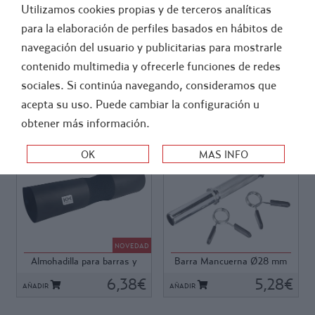
Utilizamos cookies propias y de terceros analíticas
FÚTBOL
ATLETISMO
para la elaboración de perfiles basados en hábitos de
navegación del usuario y publicitarias para mostrarle
-
GIMNASIO Y FITNESS
contenido multimedia y ofrecerle funciones de redes
BODY PUMP, FIT STICKS
sociales. Si continúa navegando, consideramos que
acepta su uso. Puede cambiar la configuración u
ORDEN:
obtener más información.
Ref: 31658
Ref: 62366
Ref: 31658
Ref: 62366
Protector para hombros y
Barras fabricadas con acero
cuello, ergonómico, de
brillante de alta calidad y
espuma en alta densidad, con
acabado cromado. Seguras y
NOVEDAD
apertura lateral, fácil
confortables gracias a la
Almohadilla para barras y
Barra Mancuerna Ø28 mm
colocación y limpieza.
superficie estriada en las
sentadillas KX...
con cierres - 28 cm
Longitud 43 cm
6,38€
zonas de agarre.
5,28€
AÑADIR
AÑADIR
Incluye cierres de pinza
(ND01000).