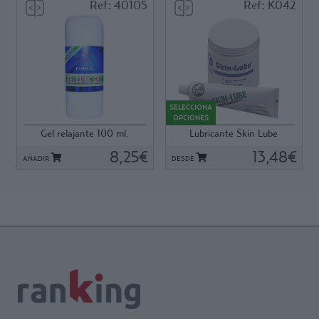
atleta para la competición .
Ref: 40105
Ref: K042
Envase de 250 ml.
Ref: 40105
Ref: K042
Gel relajante, para después
Crema Lubricante anti-
del esfuerzo o cuando
ampollas u rozaduras, con un
SELECCIONA
aparecen rigideces.
punto de fusión superior al de
OPCIONES
- Alivia y relaja los músculos
la vaselina, para una
Gel relajante 100 ml.
Lubricante Skin Lube
sometidos a esfuerzos.
protección y prevención más
- Facilita la evacuación de las
8,25€
duradera de las zonas de
13,48€
AÑADIR
DESDE
tóxinas acentúa la
fricción.
recuperación muscular.
- Ideal para prevención de
- Aplicar después del
llagas y rozaduras.
estiramiento y de la ducha,
- Corta hemorragias
mediante ligeros masajes
pequeñas (ej. Boxeo).
circulares de una duración de
TAMAÑOS EN LUBRICANTE
10 minutos
SKIN LUBE
aproximadamente.
- 78 grs.
- 480 grs