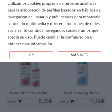
Utilizamos cookies propias y de terceros analíticas
FÚTBOL
ATLETISMO
para la elaboración de perfiles basados en hábitos de
navegación del usuario y publicitarias para mostrarle
-
BOTIQUIN
contenido multimedia y ofrecerle funciones de redes
CREMAS, LOCIONES Y MASAJE
sociales. Si continúa navegando, consideramos que
acepta su uso. Puede cambiar la configuración u
ORDEN:
obtener más información.
Ref: 62808
Ref: 40151
Ref: 62808
Ref: 40151
Aceite especial para
Perfume neutro, ideal para
calentamiento justo antes de
cualquier tipo de masaje,
la realizar el esfuerzo físico.
especialmente para largas
Una pequeña cantidad de
sesiones de masaje entre
Aceite calentamiento Rub -
Aceite de masaje Básico.
aceite y un ligero masaje
competiciones.
200 ml.
500 ml.
prepara al atleta para obtener
8,25€
Envase de 500 ml
11,76€
AÑADIR
AÑADIR
su mejor rendimiento.