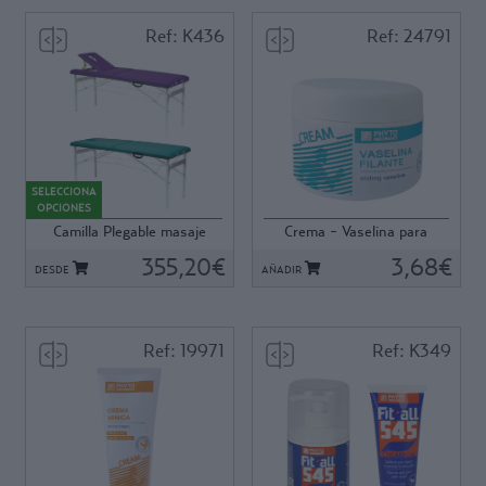
Ref: K436
Ref: 24791
Ref: K436
Ref: 24791
Camilla con tensores, lo que
Especial para masaje por su
le proporciona gran
textura. Suave e hidratante.
SELECCIONA
estabilidad. Fuerte, plegable y
Envase de 250 ml
OPCIONES
convertible en maleta.
Camilla Plegable masaje
Crema - Vaselina para
Estructura en Aluminio, altura
masaje. 250 ml.
fija. Muy ligera. Ideal para
355,20€
3,68€
DESDE
AÑADIR
masaje.
Peso máximo recomendado
135 kg.
Dimensiones: ancho 62 x
Ref: 19971
Ref: K349
largo 182 cm. x 75 cm. de alto.
Disponible en dos versiones:
Ref: 19971
Ref: K349
Con o Sin respaldo abatible.
Gel-crema elaborado a base
Crema que ayuda a preparar