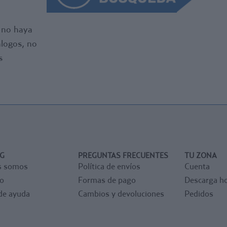
e no haya
logos, no
s
G
PREGUNTAS FRECUENTES
TU ZONA
s somos
Política de envíos
Cuenta
o
Formas de pago
Descarga ho
de ayuda
Cambios y devoluciones
Pedidos