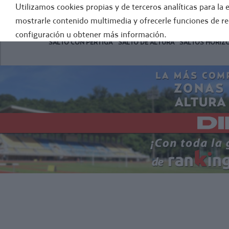
Utilizamos cookies propias y de terceros analíticas para la 
GENE
mostrarle contenido multimedia y ofrecerle funciones de r
configuración u obtener más información.
SALTO CON PÉRTIGA
SALTO DE ALTURA
SALTOS HORIZ