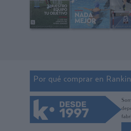
Por qué comprar en Rankin
Somo
depo
fabr