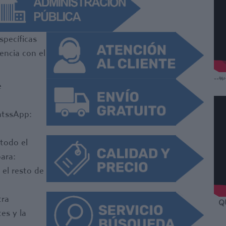
specíficas
encia con el
--%>
e
atssApp:
 todo el
para:
 el resto de
tra
Q
tes y la