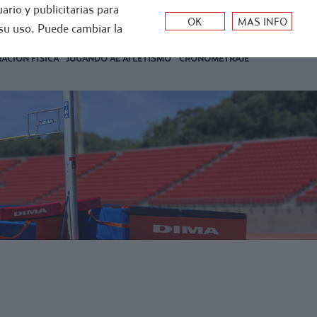
ario y publicitarias para
0
su uso. Puede cambiar la
Mi cuenta
0
€
ACIÓN FÍSICA
JUGANDO AL ATLETISMO
CRONOMETRAJE