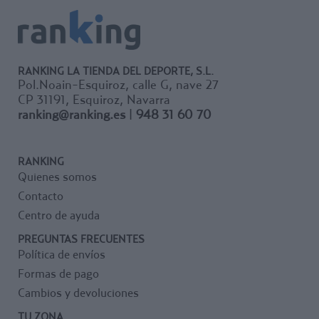
mayores de 5 años.
VORTEX CON ACCIÓN
SILBATO Longitud 30 cms.
Peso 132grs.
Colores verde y naranja.
RANKING LA TIENDA DEL DEPORTE, S.L.
Máxima distancia en el
Pol.Noain-Esquiroz, calle G, nave 27
lanzamiento, acción silbato, al
lanzarlo hace un efecto sonoro
CP 31191, Esquiroz, Navarra
de cohete, un sonido muy
ranking@ranking.es
|
948 31 60 70
agudo que garantiza la
percepción acústica.
Recomendado en Iniciación al
RANKING
Atletismo.
Quienes somos
Máxima distancia y velocidad,
Contacto
gracias a su fabricación en
Centro de ayuda
foam de alta calidad,
garantiza total seguridad.
PREGUNTAS FRECUENTES
Dispone de 3 silbatos que
Política de envíos
producen sonido muy agudo
Formas de pago
que garantizan la percepción
acústica.
Cambios y devoluciones
TU ZONA