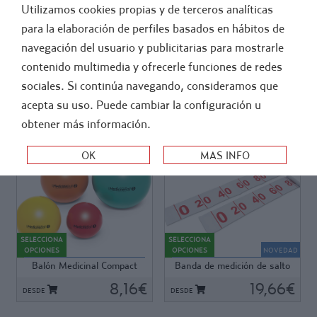
Utilizamos cookies propias y de terceros analíticas
GENERAL
FÚTBOL
para la elaboración de perfiles basados en hábitos de
navegación del usuario y publicitarias para mostrarle
>
-
ATLETISMO
JUGANDO AL ATLETISMO
contenido multimedia y ofrecerle funciones de redes
LANZAMIENTOS
sociales. Si continúa navegando, consideramos que
acepta su uso. Puede cambiar la configuración u
ORDEN:
obtener más información.
Ref: K495
Ref: K050
Ref: K495
Ref: K050
Inmejorable relación calidad
Bandas de medición para
precio. Muy resistentes,
Saltos y lanzamientos.
SELECCIONA
SELECCIONA
material plástico blando de
Fabricada en tela de vinilo con
OPCIONES
OPCIONES
NOVEDAD
diámetro reducido, compacto
números impresos muy
Balón Medicinal Compact
Banda de medición de salto
y sin capacidad de bote. Masa
visibles. Muy resistente.
y lanzamientos
interior de agua que no se
8,16€
Escala en intervalos de 20
19,66€
DESDE
DESDE
mueve durante el uso del
cm.
balón.
Disponible en tres diferentes