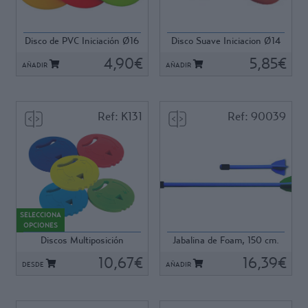
flexibles, forma ergonómica,
flexible.
tacto suave, semirrigido.
Dimensiones: Diámetro 14
DIMENSIONES. Diámetro 16
cm, peso 300 grs
Disco de PVC Iniciación Ø16
Disco Suave Iniciacion Ø14
cm. peso 200 grs.
cm - 200 g
cm - 300 g
4,90€
5,85€
AÑADIR
AÑADIR
Ref: K131
Ref: 90039
Ref: K131
Ref: 90039
Diseñado para conseguir una
Gracias a su diseño permite,
progresión en el aprendizaje
con seguridad, realizar
SELECCIONA
del lanzamiento de disco en
óptimos lanzamientos. Una
OPCIONES
tres pasos. Fabricado en
manera divertida de iniciar en
Discos Multiposición
Jabalina de Foam, 150 cm.
suave PVC. Ø 20 cm.
el lanzamiento de jabalina a
380gr.
Paso 1 - Agarre seguro y fácil
10,67€
los escolares. Fabricadas en
16,39€
DESDE
AÑADIR
mediante el hueco en forma
foam, con punta de seguridad.
de asa. Este agarre permite
Reforzadas y lastradas en el
una percepción de fijación del
interior. Gran capacidad de