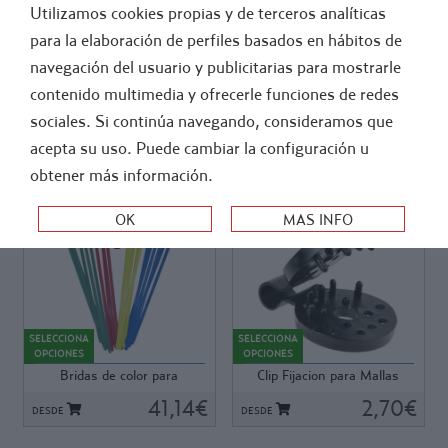
Utilizamos cookies propias y de terceros analíticas
GENERAL
FÚTBOL
para la elaboración de perfiles basados en hábitos de
navegación del usuario y publicitarias para mostrarle
>
-
ATLETISMO
ACCESORIOS PARA INSTALACIONES
contenido multimedia y ofrecerle funciones de redes
PROTECCIONES ESTRUCTURALES
sociales. Si continúa navegando, consideramos que
acepta su uso. Puede cambiar la configuración u
ORDEN:
obtener más información.
Ref: K763
Ref: K070
Ref: K763
Ref: K070
Brida de poliamida, flexible y
Pieza plástica para la fijación,
fácil de manejar, con cabeza
a una sirga o cuerda, de la
SELECCIONA
SELECCIONA
plana para sujeción de
Malla Paravientos, Ocultación
OPCIONES
OPCIONES
protectores
y Sombreo. Se suministra en
Bridas de color para
Clip Fijacion para Mallas
polivalentes.Dimensiones:
bolsas de 10 y de 100 uds.
protector. Bolsa 10...
Paravientos / ...
389mm largo x 8,9mm ancho
41,14€
2,70€
DESDE
DESDE
x 1,7mm grosor. Pueden coger
un diámetro de hasta 12 cm.