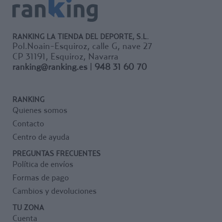
anteriormente descritas.
podrá proteger
cm. Peso: 6,5 kg.
cm. Peso: 9,2 kg.
Ligeras (3 Kg.) e higiénicas.
completamente tubos,
Colores: Azul, Naranja, Verde,
Colores: Azul, Naranja, Verde,
Polivalentes, pueden ser
pasamanos y postes de hasta
Amarillo o Blanco.
Amarillo o Blanco.
utilizadas ocasionalmente
5 cm. de grosor. Cuando se
RANKING LA TIENDA DEL DEPORTE, S.L.
como colchonetas de suelo.
trate de proteger tubos o
Pol.Noain-Esquiroz, calle G, nave 27
postes curvos o cuadrados
CP 31191, Esquiroz, Navarra
por una de sus caras, podrá
ranking@ranking.es
|
948 31 60 70
proteger hasta 10 cm. de su
perímetro abriendo el tubo y
fijándolo con las bridas de
RANKING
sujeción.
Colores: Rojo Oscuro,
Quienes somos
Amarillo, Azul, Verde,
Contacto
Naranja y Azul Royal,
Centro de ayuda
PREGUNTAS FRECUENTES
Política de envíos
Formas de pago
Cambios y devoluciones
TU ZONA
Cuenta