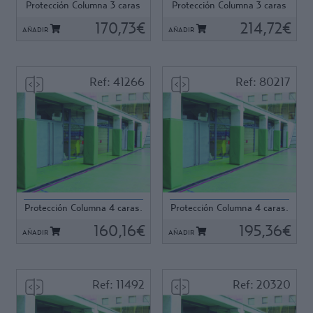
Protección Columna 3 caras
Protección Columna 3 caras
en U 40x40x40...
en U 40x40x40...
170,73€
214,72€
AÑADIR
AÑADIR
Ref: 41266
Ref: 80217
Ref: 41266
Ref: 80217
Protección Columna 4 caras.
Protección Columna 4 caras.
25x25x 2 cm....
25x25x 2 cm....
160,16€
195,36€
AÑADIR
AÑADIR
Ref: 11492
Ref: 20320
Ref: 11492
Ref: 20320