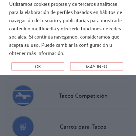
Utilizamos cookies propias y de terceros analíticas
GENERAL
FÚTBOL
para la elaboración de perfiles basados en hábitos de
navegación del usuario y publicitarias para mostrarle
>
-
ATLETISMO
CARRERA VALLAS
contenido multimedia y ofrecerle funciones de redes
sociales. Si continúa navegando, consideramos que
TACOS DE SALIDA
acepta su uso. Puede cambiar la configuración u
obtener más información.
Tacos Iniciación y Entrenamiento
Tacos Competición
Carros para Tacos