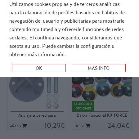
Utilizamos cookies propias y de terceros analíticas
FÚTBOL
ATLETISMO
para la elaboración de perfiles basados en hábitos de
navegación del usuario y publicitarias para mostrarle
-
ENTRENAMIENTO Y PREPARACION FISICA
contenido multimedia y ofrecerle funciones de redes
ENTRENAMIENTO FUNCIONAL
sociales. Si continúa navegando, consideramos que
acepta su uso. Puede cambiar la configuración u
ORDEN:
obtener más información.
Ref: 62661
Ref: K948
Ref: 62661
Ref: K948
Punto de anclaje para
Balón de grandes
atornillar a pared o techo,
dimensiones, cubierta de
SELECCIONA
Ideal para crear una estación
nylon resistente, con sistema
OPCIONES
de entrenamiento en
de absorción de impactos,
Anclaje a pared para
Balón Funcional KX FORCE
suspensión en cualquier
tacto agradable,
Suspensor Trainer K...
lugar.Su diseño se adapta
10,29€
indeformable. Ideales para
24,04€
AÑADIR
DESDE
fácilmente a las cintas de
ejercicios de lanzamiento en
sujeción de los Suspensor
distancia corta, rotaciones de