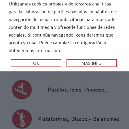
Utilizamos cookies propias y de terceros analíticas
FÚTBOL
ATLETISMO
para la elaboración de perfiles basados en hábitos de
navegación del usuario y publicitarias para mostrarle
-
EDUCACION FISICA Y PSICOMOTRICIDAD
contenido multimedia y ofrecerle funciones de redes
sociales. Si continúa navegando, consideramos que
EQUILIBRIO
acepta su uso. Puede cambiar la configuración u
obtener más información.
Equilibrio material Doman
Pasillos, Islas, Puentes...
Plataformas, Discos y Balancines