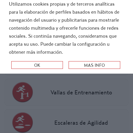
Utilizamos cookies propias y de terceros analíticas
FÚTBOL
ATLETISMO
para la elaboración de perfiles basados en hábitos de
navegación del usuario y publicitarias para mostrarle
-
ENTRENAMIENTO Y PREPARACION FISICA
contenido multimedia y ofrecerle funciones de redes
sociales. Si continúa navegando, consideramos que
AGILIDAD Y COORDINACIÓN
acepta su uso. Puede cambiar la configuración u
obtener más información.
Picas de Slalom
Vallas de Entrenamiento
Escaleras de Agilidad