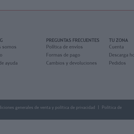
ye
transparente. Las 14
 o
fundas son dobles y
o.
admiten 2 fichas cada
una.Color Granate.
G
PREGUNTAS FRECUENTES
TU ZONA
s somos
Política de envíos
Cuenta
o
Formas de pago
Descarga ho
de ayuda
Cambios y devoluciones
Pedidos
iciones generales de venta y política de privacidad
Política de