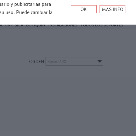
ario y publicitarias para
0
su uso. Puede cambiar la
Mi cuenta
0
€
CIÓN FÍSICA
BOTIQUÍN
INSTALACIONES
TODOS LOS DEPORTES
ORDEN: