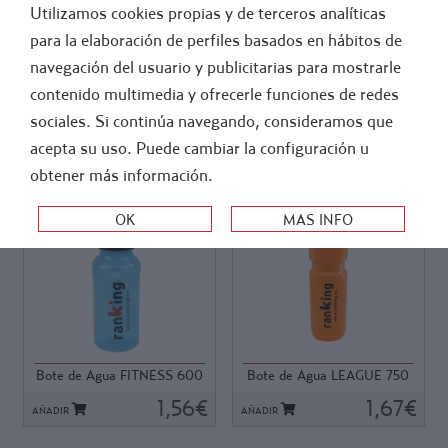
Utilizamos cookies propias y de terceros analíticas
FÚTBOL
ATLETISMO
para la elaboración de perfiles basados en hábitos de
navegación del usuario y publicitarias para mostrarle
>
-
ENTRENAM..
ACCESORIOS PARA EQUIPOS
contenido multimedia y ofrecerle funciones de redes
BOTES AGUA Y BOTELLEROS
sociales. Si continúa navegando, consideramos que
acepta su uso. Puede cambiar la configuración u
ORDEN:
obtener más información.
Ref: 11965
Ref: 18778
Ref: 11965
Ref: 18778
Botellín de plástico suave de
Bote de material plástico
alta calidad para agua o
flexible y resistente. Apto
bebidas isotónicas.
para uso diario, intensivo.
Dispone de tapón especial
Boca ancha con tapón especial
Bote de Agua FITNESS 600
Bote de Agua LEAGUE 750
anti-goteo. Una junta
anti-goteo, con caño extra
ml.
ml.
insertada en el tapón impide
1,56€
soft, tapón sustituible.
1,67€
AÑADIR
AÑADIR
que al presionar el bote para
Espacio para personalizar con
beber se escape el líquido por
el nombre del deportista y