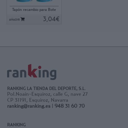
ml.
indicador lateral para ver el
Se suministra en set de 6
Tapón recambio para Bote
nivel de líquido que contiene.
uds.
Agua Fitness. S...
Posee una amplia boca que
3,04€
AÑADIR
facilita la introducción de la
bebida y de los cubitos de
hielo.
Fabricado en plástico muy
suave y agradable. Capacidad:
1035 ml.
RANKING LA TIENDA DEL DEPORTE, S.L.
Pol.Noain-Esquiroz, calle G, nave 27
CP 31191, Esquiroz, Navarra
ranking@ranking.es
|
948 31 60 70
RANKING