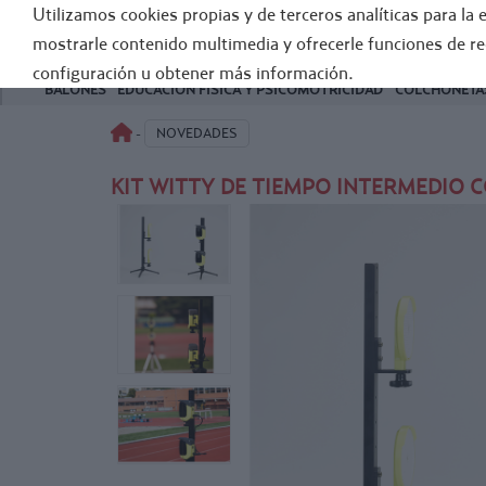
Utilizamos cookies propias y de terceros analíticas para la 
FÚTB
mostrarle contenido multimedia y ofrecerle funciones de r
configuración u obtener más información.
BALONES
EDUCACIÓN FÍSICA Y PSICOMOTRICIDAD
COLCHONETAS
NOVEDADES
-
KIT WITTY DE TIEMPO INTERMEDIO 