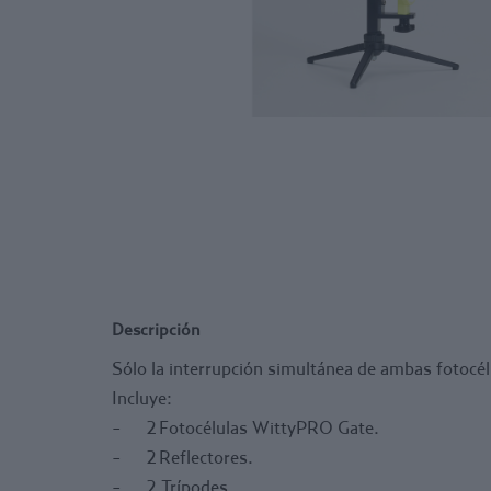
Descripción
Sólo la interrupción simultánea de ambas fotocél
Incluye:
-
2 Fotocélulas WittyPRO Gate.
-
2 Reflectores.
-
2 Trípodes.