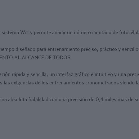
satisfacer todas
cronometrados si
campo diario de 
Fotocélulas de t
 sistema Witty permite añadir un número ilimitado de fotocélul
fiabilidad con u
Permite configur
iempo diseñado para entrenamiento preciso, práctico y sencillo
intermedios.
IENTO AL ALCANCE DE TODOS
ión rápida y sencilla, un interfaz gráfico e intuitivo y una prec
s las exigencias de los entrenamientos cronometrados siendo la
una absoluta fiabilidad con una precisión de 0,4 milésimas de s