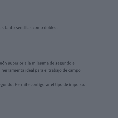
 las exigencias de los entrenamientos
endo la herramienta ideal para el trabajo de
los entrenadores.
ransmisión inalámbrica, ofrecen una absoluta
as tanto sencillas como dobles.
na precisión de 0,4 milésimas de segundo.
ar el tipo de impulso: start, stop y tiempos
.
isión superior a la milésima de segundo el
 herramienta ideal para el trabajo de campo
egundo. Permite configurar el tipo de impulso: