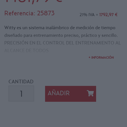
Referencia:
25873
21% IVA =
1792,97 €
Witty es un sistema inalámbrico de medición de tiempo
diseñado para entrenamiento preciso, práctico y sencillo.
PRECISIÓN EN EL CONTROL DEL ENTRENAMIENTO AL
ALCANCE DE TODOS
Práctico y preciso:
+ INFORMACIÓN
Caracterizado por su cómoda portabilidad, instalación
rápida y sencilla, un interfaz gráfico e intuitivo y una
precisión superior a la milésima de segundo el sistema
CANTIDAD
Witty está diseñado para satisfacer todas las exigencias de
AÑADIR
los entrenamientos cronometrados siendo la herramienta
ideal para el trabajo de campo diario de los entrenadores.
Fotocélulas de transmisión inalámbrica, ofrecen una
absoluta fiabilidad con una precisión de 0,4 milésimas de
segundo. Permite configurar el tipo de impulso: start, stop