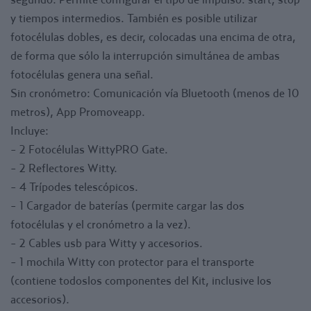
- 1 APP Promove, 1 año de licencia para Kit.
y tiempos intermedios. También es posible utilizar
PROMOVEAPP
fotocélulas dobles, es decir, colocadas una encima de otra,
Con la nueva aplicación para smartphone ProMoveApp
de forma que sólo la interrupción simultánea de ambas
puedes gestionar todos tiempos desde tu móvil o tableta.
fotocélulas genera una señal.
La completa aplicación te permite recibir los impulsos
Sin cronómetro: Comunicación vía Bluetooth (menos de 10
emitidos por las fotocélulas y semáforos vía bluetooth,
metros), App Promoveapp.
gestionar los tiempos, crear test personalizados, creación
Incluye:
y gestión de atletas como si lo hicieras desde el
- 2 Fotocélulas WittyPRO Gate.
WittyTimer.
- 2 Reflectores Witty.
VENTAJAS: Gestión de toda la gama Witty y GykoPro en
- 4 Trípodes telescópicos.
una única aplicación, conectividad bluetooth,
- 1 Cargador de baterías (permite cargar las dos
sincronización en la nube, acceso desde cualquier
fotocélulas y el cronómetro a la vez).
dispositivo con inicio de sesión.
- 2 Cables usb para Witty y accesorios.
DESVENTAJAS: Licencia de pago anual/ trianual,
- 1 mochila Witty con protector para el transporte
comunicación bluetooth (menos de10 m)
(contiene todoslos componentes del Kit, inclusive los
accesorios).