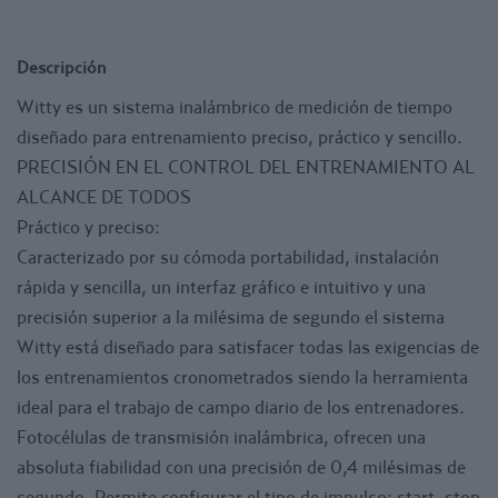
y tiempos intermedios. También es posible utilizar
fotocélulas dobles, es decir, colocadas una encima de otra,
Descripción
de forma que sólo la interrupción simultánea de ambas
Witty es un sistema inalámbrico de medición de tiempo
fotocélulas genera una señal.
diseñado para entrenamiento preciso, práctico y sencillo.
Sin cronómetro: Comunicación vía Bluetooth (menos de 10
PRECISIÓN EN EL CONTROL DEL ENTRENAMIENTO AL
metros), App Promoveapp.
ALCANCE DE TODOS
Incluye:
Práctico y preciso:
- 2 Fotocélulas WittyPRO Gate.
Caracterizado por su cómoda portabilidad, instalación
- 2 Reflectores Witty.
rápida y sencilla, un interfaz gráfico e intuitivo y una
- 4 Trípodes telescópicos.
precisión superior a la milésima de segundo el sistema
- 1 Cargador de baterías (permite cargar las dos
Witty está diseñado para satisfacer todas las exigencias de
fotocélulas y el cronómetro a la vez).
los entrenamientos cronometrados siendo la herramienta
- 2 Cables usb para Witty y accesorios.
ideal para el trabajo de campo diario de los entrenadores.
- 1 mochila Witty con protector para el transporte
Fotocélulas de transmisión inalámbrica, ofrecen una
(contiene todoslos componentes del Kit, inclusive los
absoluta fiabilidad con una precisión de 0,4 milésimas de
accesorios).
segundo. Permite configurar el tipo de impulso: start, stop