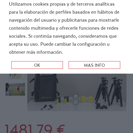
Utilizamos cookies propias y de terceros analíticas
FÚTBOL
ATLETISMO
para la elaboración de perfiles basados en hábitos de
navegación del usuario y publicitarias para mostrarle
-
NOVEDADES
contenido multimedia y ofrecerle funciones de redes
KIT WITTY PRO- GATES CON PROMOVE APP
sociales. Si continúa navegando, consideramos que
(SIN CRONÓMETRO). MICROGATE
acepta su uso. Puede cambiar la configuración u
obtener más información.
1481,79 €