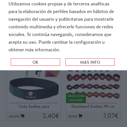
Utilizamos cookies propias y de terceros analíticas
FÚTBOL
ATLETISMO
para la elaboración de perfiles basados en hábitos de
navegación del usuario y publicitarias para mostrarle
>
-
GIMNASIO Y FITNESS
ELASTICOS FITNESS
contenido multimedia y ofrecerle funciones de redes
BANDAS TEXTILES
sociales. Si continúa navegando, consideramos que
acepta su uso. Puede cambiar la configuración u
ORDEN:
obtener más información.
Ref: 58005
Ref: K544
Ref: 58005
Ref: K544
Se adapta a todos los
Uno de los productos más
modelos de banda elástica de
valorados a nivel Europeo
SELECCIONA
Sveltus, Elastiband, Multi
para fitness.
OPCIONES
elastiband o Maxi elastiband.
Una banda elástica doble,
Cinta Sveltus para
Elastiband Sveltus 90 cm
Utilidad para aumentar la
cosida, con 8 zonas de agarre
Elastiband
distancia de estiramiento o
2,40€
de 11 cm cada una. y con un
7,07€
AÑADIR
DESDE
como sistema de fijación de
total de 90 cm.
una o varias bandas a un
La Elastiband de Sveltus