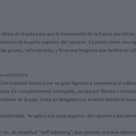
estabilización de
El empeine incor
amplitud “Self ad
mm. según talla)
a altura de la pala para que la transmisión de la fuerza sea efica
dilatación ha si
námica de la parte superior del calzante. La planta tiene una rig
transmisión de e
más gruesa, reforzándola, y lleva una lengüeta que facilita su col
su estructura:
 Este material destaca por su gran ligereza y resistencia al salitre
ncia. Es completamente irrompible, ya sea por flexión o torsión
 inferior de la pala. Evita su desgaste por erosión debida al ro
fortable. Se aplica a la zona superior del calzante y los nervios
 cm. de amplitud “Self adjusting”, que permite una leve dilatac