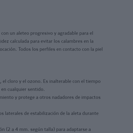
 la aleta durante la natación.
pora en su centro una banda de 2 cm. de
justing”, que permite una leve dilatación (2 a 4
 para adaptarse a personas con empeine alto. La
z, con un aleteo progresivo y agradable para el
do minuciosamente calibrada para no perjudicar la
idez calculada para evitar los calambres en la
nergía.
ocación. Todos los perfiles en contacto con la piel
, el cloro y el ozono. Es inalterable con el tiempo
 en cualquier sentido.
zamiento y protege a otros nadadores de impactos
 laterales de estabilización de la aleta durante
ión (2 a 4 mm. según talla) para adaptarse a