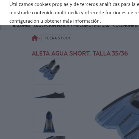
Utilizamos cookies propias y de terceros analíticas para la 
FÚTB
mostrarle contenido multimedia y ofrecerle funciones de r
configuración u obtener más información.
BALONES
EDUCACIÓN FÍSICA Y PSICOMOTRICIDAD
COLCHONETAS
FUERA STOCK
-
ALETA AGUA SHORT. TALLA 35/36