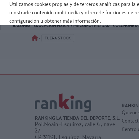
Utilizamos cookies propias y de terceros analíticas para la 
FÚTB
mostrarle contenido multimedia y ofrecerle funciones de r
configuración u obtener más información.
BALONES
EDUCACIÓN FÍSICA Y PSICOMOTRICIDAD
COLCHONETAS
FUERA STOCK
-
RANKIN
Quiene
RANKING LA TIENDA DEL DEPORTE, S.L.
Contact
Pol.Noain-Esquiroz, calle G, nave
Centro 
27
CP 31191, Esquiroz, Navarra