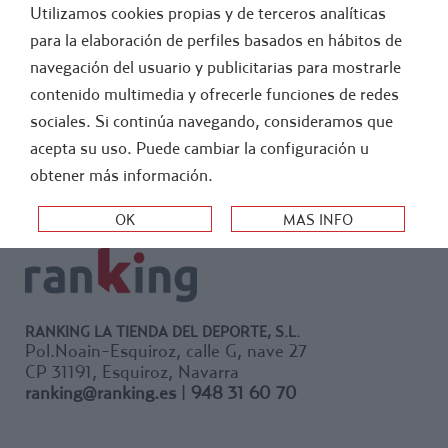
Utilizamos cookies propias y de terceros analíticas
FÚTBOL
ATLETISMO
para la elaboración de perfiles basados en hábitos de
navegación del usuario y publicitarias para mostrarle
-
FUERA STOCK
contenido multimedia y ofrecerle funciones de redes
sociales. Si continúa navegando, consideramos que
ORDEN:
acepta su uso. Puede cambiar la configuración u
obtener más información.
RANKING LA TIENDA DEL DEPORTE, S.L.
Pol.Noain-Esquiroz, calle G, nave 27
CP 31191, Esquiroz, Navarra
ranking@ranking.es
|
948 31 60 70