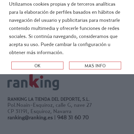
Utilizamos cookies propias y de terceros analíticas
FÚTBOL
ATLETISMO
para la elaboración de perfiles basados en hábitos de
navegación del usuario y publicitarias para mostrarle
-
FUERA STOCK
contenido multimedia y ofrecerle funciones de redes
sociales. Si continúa navegando, consideramos que
ORDEN:
acepta su uso. Puede cambiar la configuración u
obtener más información.
RANKING LA TIENDA DEL DEPORTE, S.L.
Pol.Noain-Esquiroz, calle G, nave 27
CP 31191, Esquiroz, Navarra
ranking@ranking.es
|
948 31 60 70