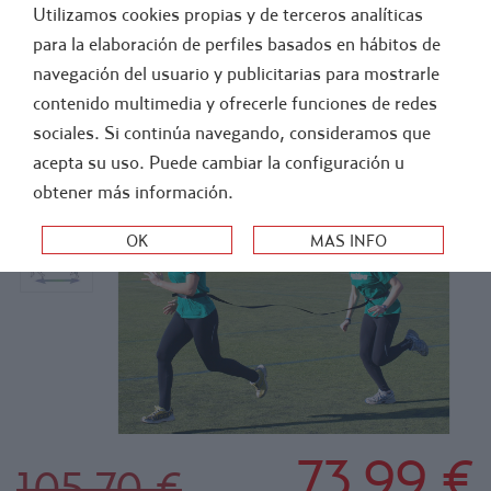
Utilizamos cookies propias y de terceros analíticas
FÚTBOL
ATLETISMO
para la elaboración de perfiles basados en hábitos de
navegación del usuario y publicitarias para mostrarle
-
FUERA STOCK
contenido multimedia y ofrecerle funciones de redes
SISTEMA DE SOBREVELOCIDAD POR PAREJAS
sociales. Si continúa navegando, consideramos que
RESISTENCIA MEDIA
acepta su uso. Puede cambiar la configuración u
obtener más información.
73,99 €
105,70 €