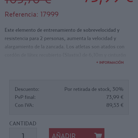
Referencia:
17999
Este elemento de entrenamiento de sobrevelocidad y
resistencia para 2 personas, aumenta la velocidad y
alargamiento de la zancada. Los atletas son atados con
cordón de látex recubierto (Slastix) de 6,10m y cinturón
con enganche giratorio. Tiene resistencia variable gracias al
+ INFORMACIÓN
tejido tubular de látex, este elimina las sacudidas excesivas
y crea una fuerza de resistencia en constante cambio.
Dimensiones 30,48 x 25,40 x 15,24 cm. Peso 1,815 kg.
Descuento:
Por retirada de stock, 30%
PvP final:
73,99 €
Con IVA:
89,53 €
CANTIDAD
AÑADIR