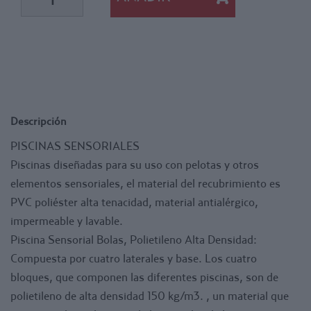
medida de piscina.
Colores estándar: Pistacho, Naranja, Lila y Fucsia, un color
para cada una de las paredes.
Se suministran sin tapa.
Disponible en las siguientes medidas:
- Longitud 120 x Ancho 120 cm
- Longitud 200 x Ancho 120 cm
Descripción
- Longitud 200 x Ancho 200 cm
PISCINAS SENSORIALES
NO INCLUYE BOLAS
Piscinas diseñadas para su uso con pelotas y otros
elementos sensoriales, el material del recubrimiento es
PVC poliéster alta tenacidad, material antialérgico,
impermeable y lavable.
Piscina Sensorial Bolas, Polietileno Alta Densidad:
Compuesta por cuatro laterales y base. Los cuatro
bloques, que componen las diferentes piscinas, son de
polietileno de alta densidad 150 kg/m3. , un material que