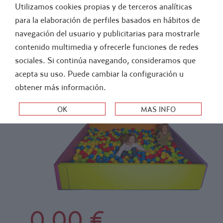
Utilizamos cookies propias y de terceros analíticas
FÚTBOL
ATLETISMO
para la elaboración de perfiles basados en hábitos de
navegación del usuario y publicitarias para mostrarle
>
-
EDUCACIO..
PISCINAS DE BOLAS SENSORIALES
contenido multimedia y ofrecerle funciones de redes
PISCINA SENSORIAL, BOLAS, POLIETILENO
sociales. Si continúa navegando, consideramos que
acepta su uso. Puede cambiar la configuración u
ALTA DENSIDAD
obtener más información.
0,00 €