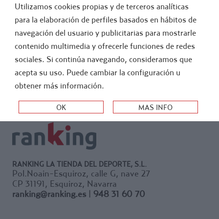
Utilizamos cookies propias y de terceros analíticas
FÚTBOL
ATLETISMO
para la elaboración de perfiles basados en hábitos de
navegación del usuario y publicitarias para mostrarle
>
-
BOTIQUIN
PRIMEROS AUXILIOS EMERGENCIA
contenido multimedia y ofrecerle funciones de redes
sociales. Si continúa navegando, consideramos que
ORDEN:
acepta su uso. Puede cambiar la configuración u
obtener más información.
RANKING LA TIENDA DEL DEPORTE, S.L.
Pol.Noain-Esquiroz, calle G, nave 27
CP 31191, Esquiroz, Navarra
ranking@ranking.es
|
948 31 60 70