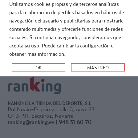
Utilizamos cookies propias y de terceros analíticas
FÚTBOL
ATLETISMO
para la elaboración de perfiles basados en hábitos de
navegación del usuario y publicitarias para mostrarle
>
-
BOTIQUIN
PRIMEROS AUXILIOS EMERGENCIA
contenido multimedia y ofrecerle funciones de redes
sociales. Si continúa navegando, consideramos que
ORDEN:
acepta su uso. Puede cambiar la configuración u
obtener más información.
RANKING LA TIENDA DEL DEPORTE, S.L.
Pol.Noain-Esquiroz, calle G, nave 27
CP 31191, Esquiroz, Navarra
ranking@ranking.es
|
948 31 60 70