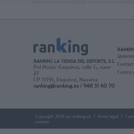
ancho del contenedor 45
cm y diámetro 31 cm. Peso
12 kg.
Después de entrenamiento
o competición, guárdese
protegido de intemperie.
Se sirve desmontado
RANKIN
Quiene
RANKING LA TIENDA DEL DEPORTE, S.L.
Contact
Pol.Noain-Esquiroz, calle G, nave
Centro 
27
CP 31191, Esquiroz, Navarra
ranking@ranking.es
|
948 31 60 70
Copyright 2016 by ranking.es
Aviso legal
Cond
cookies