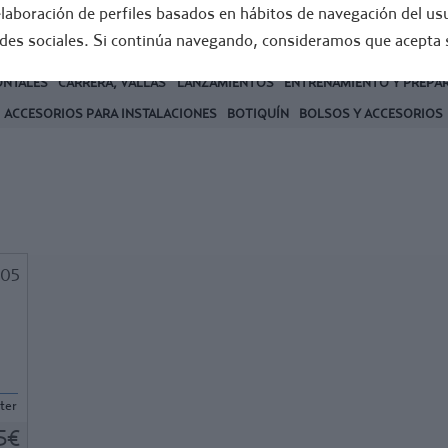
elaboración de perfiles basados en hábitos de navegación del usu
RAL
FÚTBOL
edes sociales. Si continúa navegando, consideramos que acepta 
ONTALES
CARRERA, VALLAS
LANZAMIENTOS
ENTRENAMIENTO Y PREPAR
ACCESORIOS PARA INSTALACIONES
BOTIQUÍN
BOLSOS Y ACCESORIOS
205
so
o,
on
r.
ter
5€