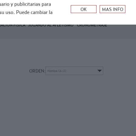
ario y publicitarias para
0
su uso. Puede cambiar la
Mi cuenta
0
€
ACIÓN FÍSICA
JUGANDO AL ATLETISMO
CRONOMETRAJE
ORDEN: