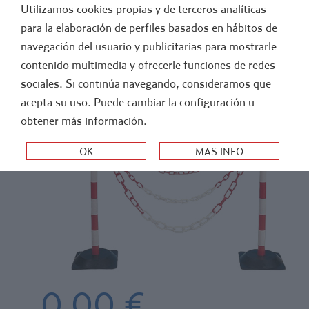
Utilizamos cookies propias y de terceros analíticas
GENERAL
FÚTBOL
para la elaboración de perfiles basados en hábitos de
navegación del usuario y publicitarias para mostrarle
>
>
-
ATLETISM..
ACCESORI..
ELEMENTO..
contenido multimedia y ofrecerle funciones de redes
DELIMITACIÓN DE ZONAS. CADENA DE
sociales. Si continúa navegando, consideramos que
acepta su uso. Puede cambiar la configuración u
PLÁSTICO (MJ02)
obtener más información.
0,00 €