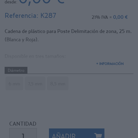
desde:
Referencia:
K287
21% IVA =
0,00 €
Cadena de plástico para Poste Delimitación de zona, 25 m.
(Blanca y Roja).
Disponible en tres tamaños:
- Ø 6 mm. Dimensiones: 22 x 38 mm.
+ INFORMACIÓN
Diámetro
- Ø 7,50 mm. Dimensiones: 28 x 48 mm.
- Ø 8,50 mm. Dimensiones: 40 x 72 mm.
6 mm
7,5 mm
8,5 mm
CANTIDAD
AÑADIR