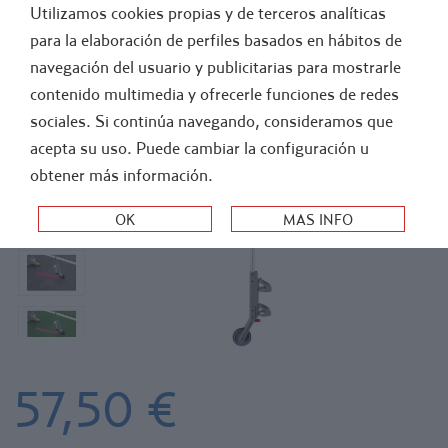
Utilizamos cookies propias y de terceros analíticas
GENERAL
FÚTBOL
para la elaboración de perfiles basados en hábitos de
navegación del usuario y publicitarias para mostrarle
>
>
-
ATLETISM..
ACCESORI..
ELEMENTO..
contenido multimedia y ofrecerle funciones de redes
CAÑA DE MARCAJE PARA SPRAY
sociales. Si continúa navegando, consideramos que
acepta su uso. Puede cambiar la configuración u
obtener más información.
57,50 €