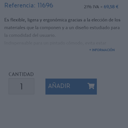
Referencia:
11696
21% IVA =
69,58 €
Es flexible, ligera y ergonómica gracias a la elección de los
materiales que la componen y a un diseño estudiado para
la comodidad del usuario.
Indispensable para un pintado cómodo, evita estar
constantemente agachado durante el marcaje.
+ INFORMACIÓN
Válido para todos nuestros sprays de marcaje "Sopec",
Efímero Art. K523, Temporal Art. K623 y Permanente Art.
K685.
CANTIDAD
AÑADIR