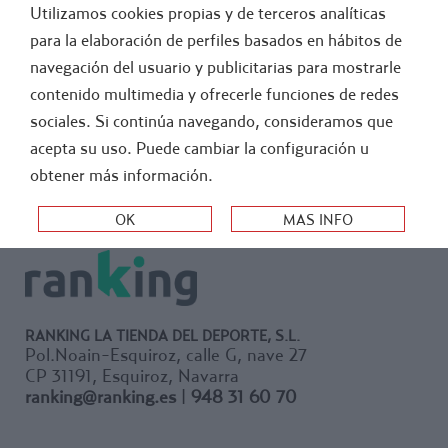
Utilizamos cookies propias y de terceros analíticas
GENERAL
ATLETISMO
para la elaboración de perfiles basados en hábitos de
navegación del usuario y publicitarias para mostrarle
>
>
-
INSTALACIONES
CAMPOS DE FUTBOL
PORTERIAS F 7
contenido multimedia y ofrecerle funciones de redes
sociales. Si continúa navegando, consideramos que
ORDEN:
acepta su uso. Puede cambiar la configuración u
obtener más información.
RANKING LA TIENDA DEL DEPORTE, S.L.
Pol.Noain-Esquiroz, calle G, nave 27
CP 31191, Esquiroz, Navarra
ranking@ranking.es
|
948 31 60 70