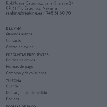
recomendamos balones de
Pol.Noain-Esquiroz, calle G, nave 27
etc. Los postes, con 9
mayor tamaño y peso ligero:
regulaciones posibles, nos
CP 31191, Esquiroz, Navarra
Pelota Big Ball 380 mm,
permite gran variedad de
ranking@ranking.es
|
948 31 60 70
balones globo...
opciones. Base con ruedas
Altura. La altura oficial para
lastrable y trasladable, y red
jugar a futcesto es de 2 m.
de fácil colocación con
RANKING
sistema de ajuste a poste
Quienes somos
mediante velcro, y cordón
superior de tensado.
Contacto
Centro de ayuda
PREGUNTAS FRECUENTES
Política de envíos
Formas de pago
Cambios y devoluciones
TU ZONA
Cuenta
Descarga hoja de pedido
Pedidos
FORMAS DE PAGO