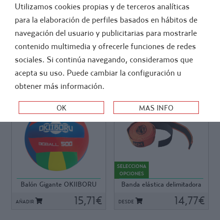
Utilizamos cookies propias y de terceros analíticas
GENERAL
ATLETISMO
para la elaboración de perfiles basados en hábitos de
navegación del usuario y publicitarias para mostrarle
>
-
FUTBOL
ENTRENAMIENTO ESPECIFICO FUTBOL
contenido multimedia y ofrecerle funciones de redes
FUTTENIS - FUTVOLEY - FUTCESTO
sociales. Si continúa navegando, consideramos que
acepta su uso. Puede cambiar la configuración u
ORDEN:
obtener más información.
Ref: 32621
Ref: K212
Ref: 32621
Ref: K212
Balón Ligero de gran tamaño,
Banda multiuso extensible
50 cm de diámetro, cubierta
100%, fabricada en material
SELECCIONA
resistente de alta calidad en
textil, poliéster y elastano.
OPCIONES
Nylón y cámara interior de
Dispone de velcro en los
Balón Gigante OKIIBORU
Banda elástica delimitadora
latex de boca ancha cierre con
extremos para una fácil y
Bigball 500
Multi Sport ...
cordel ( incluye dos
15,71€
rápida colocación.
14,77€
AÑADIR
DESDE
cámaras).Ligero y seguro,
Se puede utilizar para la
fácil de manipular. Divertido y
delimitación de espacios en