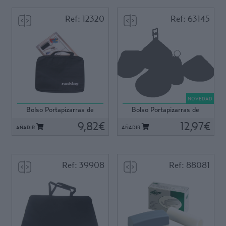
Grosor disponible:
Ref: 12320
Ref: 63145
- 15 mm.
- 20 mm.
Ref: 12320
Ref: 63145
Fabricado en lona lavable. Con
Fabricada en lona
bolsillo interior porta-
antidesgarro lavable. Con
documentos, bolígrafos....
cómodo bolsillo interior,
NOVEDAD
Asas para transporte. Color
porta-documentos y
Bolso Portapizarras de
Bolso Portapizarras de
Negro.
bolígrafos. Asas para
30x45 cm
45x60 cm
9,82€
transporte. Color negro. Para
12,97€
AÑADIR
AÑADIR
pizarras de 46x60 cm (ref
12474).
Ref: 39908
Ref: 88081
Ref: 39908
Ref: 88081
Fabricado en lona anti
Con empuñadura de plástico y