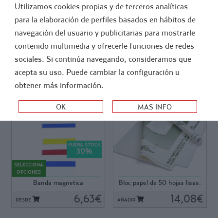
Utilizamos cookies propias y de terceros analíticas
GENERAL
ATLETISMO
para la elaboración de perfiles basados en hábitos de
navegación del usuario y publicitarias para mostrarle
>
-
FUTBOL
ENTRENADORES SOPORTE TECNICO
contenido multimedia y ofrecerle funciones de redes
PIZARRAS Y SUS ACCESORIOS
sociales. Si continúa navegando, consideramos que
acepta su uso. Puede cambiar la configuración u
ORDEN:
obtener más información.
Ref: BP06
Ref: 20748
Ref: BP06
Ref: 20748
FUERA STOCK
Bandas magnéticas de
Encuadernados, sistema
30
%
colores, para el uso en
multitaladro, adaptables a
SELECCIONA
pizarras metálicas o
todo tipo de caballetes.
OPCIONES
vitrificadas de planificación o
Banda magnetica
Bloc papel de 50 hojas lisas.
campos deportivos.
65x90cm.
Longitud: 1000 mm.
6,63€
14,08€
DESDE
AÑADIR
Colores: Rojo, Azul y Amarillo