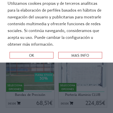
Utilizamos cookies propias y de terceros analíticas
GENERAL
ATLETISMO
para la elaboración de perfiles basados en hábitos de
navegación del usuario y publicitarias para mostrarle
>
-
INSTALACIONES
CAMPOS DE FUTBOL
contenido multimedia y ofrecerle funciones de redes
PORTERÍAS DE ENTRENAMIENTO
sociales. Si continúa navegando, consideramos que
acepta su uso. Puede cambiar la configuración u
ORDEN:
obtener más información.
Ref: K083
Ref: K739
Ref: K083
Ref: K739
FUERA STOCK
Bandas de Precisión
Porterías de gran estabilidad,
30
%
ajustables y universales,
fuertes y duraderas. Armazón
SELECCIONA
SELECCIONA
aptas para cualquier portería
de aluminio reforzado, perfil
OPCIONES
OPCIONES
de fútbol.
especial de 80 x 40 mm,
Bandas de Precisión
Portería Aluminio CLUB
Disponibles:
totalmente soldadas. Pintada
ajustables
- Con 6 huecos. 2 bandas
68,51€
con pintura en polvo, alta
224,85€
DESDE
DESDE
verticales, 1 banda horizontal
resistencia en exterior. Fácil y
y 1 banda inferior
rápido plegado de arquillos