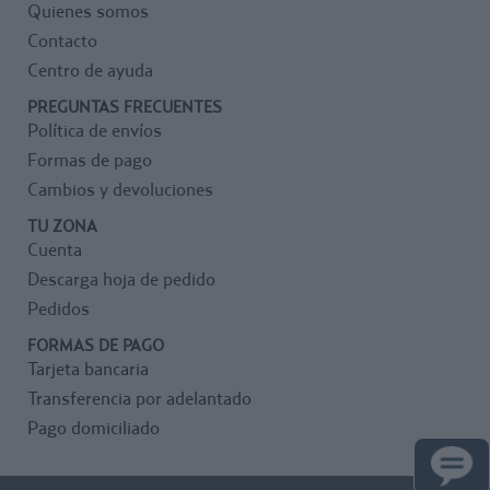
Quienes somos
bolsa: 95 x 13 x 13 cm. Peso
4,3 kg.
Contacto
Centro de ayuda
Portería de 3 x 2 x 1 m.
Dimensiones plegada en
PREGUNTAS FRECUENTES
bolsa: 104 x 16 x 13 cm. Peso
Política de envíos
6,7 kg.
Formas de pago
Cambios y devoluciones
TU ZONA
Cuenta
Descarga hoja de pedido
Pedidos
FORMAS DE PAGO
Tarjeta bancaria
Transferencia por adelantado
Pago domiciliado