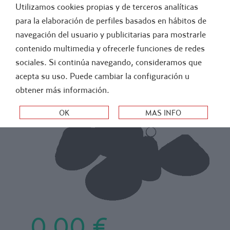
Utilizamos cookies propias y de terceros analíticas
GENERAL
ATLETISMO
para la elaboración de perfiles basados en hábitos de
navegación del usuario y publicitarias para mostrarle
>
>
-
FUTBOL
PORTERIAS Y REDES
REDES
contenido multimedia y ofrecerle funciones de redes
RED F7/8 PPM (0,8X1,5) M100. COLORES
sociales. Si continúa navegando, consideramos que
acepta su uso. Puede cambiar la configuración u
4MM. JUEGO 2 UDS.
obtener más información.
0,00 €