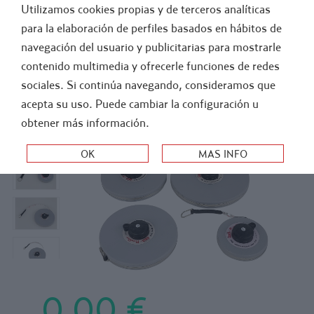
Utilizamos cookies propias y de terceros analíticas
GENERAL
ATLETISMO
para la elaboración de perfiles basados en hábitos de
navegación del usuario y publicitarias para mostrarle
>
>
-
FUTBOL
INSTALACIONES DE CAMPO
MARCAJE DE CAMPOS
contenido multimedia y ofrecerle funciones de redes
CINTA METRICA FIBRA DE VIDRIO ESTUCHE
sociales. Si continúa navegando, consideramos que
acepta su uso. Puede cambiar la configuración u
DE PLÁSTICO ABS
obtener más información.
0,00 €