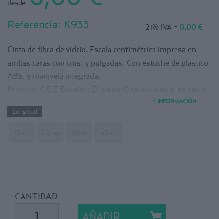
desde:
Referencia:
K933
21% IVA =
0,00 €
Cinta de fibra de vidrio. Escala centimétrica impresa en
ambas caras con cms. y pulgadas. Con estuche de plástico
ABS. y manivela integrada.
Principio C.E.E Español: El punto O se sitúa en el extremo
de la anilla.
+ INFORMACIÓN
Longitud
Longitud: 10. 20, 30 y 50 metros.
10 m
20 m
30 m
50 m
CANTIDAD
AÑADIR