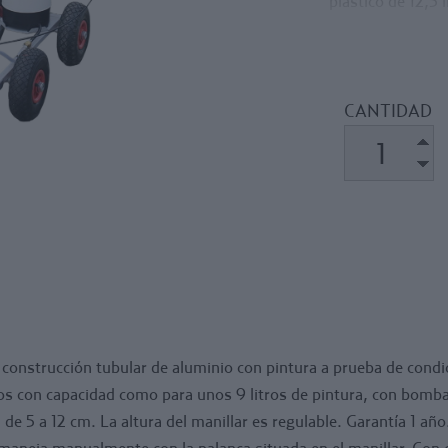
plástico de 12,5 
pintura, con bom
seguridad. Se pue
altura del manill
El difusor está s
CANTIDAD
manualmente con 
neumáticos de u
18 Kg.. Dimensio
onstrucción tubular de aluminio con pintura a prueba de condic
ros con capacidad como para unos 9 litros de pintura, con bomb
 de 5 a 12 cm. La altura del manillar es regulable. Garantía 1 año
se maneja manualmente con la palanca situada en el manillar. C