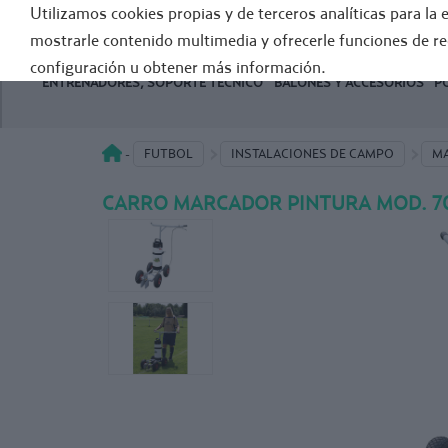
Utilizamos cookies propias y de terceros analíticas para la 
GENE
mostrarle contenido multimedia y ofrecerle funciones de r
configuración u obtener más información.
ENTRENADORES, SOPORTE TÉCNICO
BALONES Y ACCESORIOS
P
>
>
FUTBOL
INSTALACIONES DE CAMPO
MA
-
CARRO MARCADOR PINTURA MOD. 7