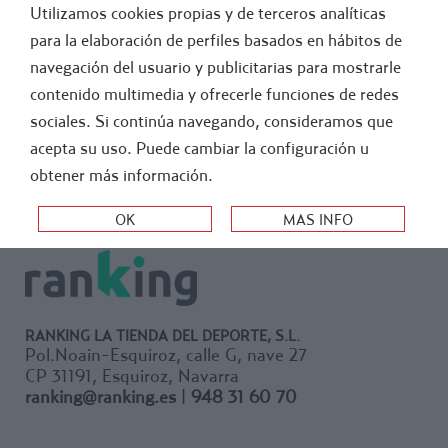
Utilizamos cookies propias y de terceros analíticas
GENERAL
ATLETISMO
para la elaboración de perfiles basados en hábitos de
navegación del usuario y publicitarias para mostrarle
>
-
FUTBOL
FUERA STOCK
contenido multimedia y ofrecerle funciones de redes
sociales. Si continúa navegando, consideramos que
ORDEN:
acepta su uso. Puede cambiar la configuración u
obtener más información.
RANKING LA TIENDA DEL DEPORTE, S.L.
Pol.Noain-Esquiroz, calle G, nave 27
CP 31191, Esquiroz, Navarra
ranking@ranking.es
|
948 31 60 70