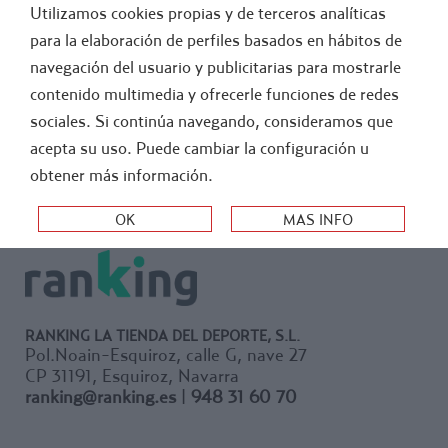
Utilizamos cookies propias y de terceros analíticas
GENERAL
ATLETISMO
para la elaboración de perfiles basados en hábitos de
navegación del usuario y publicitarias para mostrarle
>
-
FUTBOL
FUERA STOCK
contenido multimedia y ofrecerle funciones de redes
sociales. Si continúa navegando, consideramos que
ORDEN:
acepta su uso. Puede cambiar la configuración u
obtener más información.
RANKING LA TIENDA DEL DEPORTE, S.L.
Pol.Noain-Esquiroz, calle G, nave 27
CP 31191, Esquiroz, Navarra
ranking@ranking.es
|
948 31 60 70