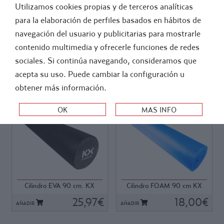
Utilizamos cookies propias y de terceros analíticas
FÚTBOL
ATLETISMO
para la elaboración de perfiles basados en hábitos de
navegación del usuario y publicitarias para mostrarle
-
GIMNASIO Y FITNESS
contenido multimedia y ofrecerle funciones de redes
RODILLOS Y CILINDROS
sociales. Si continúa navegando, consideramos que
acepta su uso. Puede cambiar la configuración u
ORDEN:
obtener más información.
Ref: 40010
Ref: 69054
Ref: 40010
Ref: 69054
Rodillo de alta calidad ideal
Rodillo especial iniciación,
para utilización masiva, las
bicapa, con dos densidades,
características de este
núcleo interior más duro y
material lo hacen altamente
corona exterior de menor
Cilindro EVA 90 cm. KX
Cilindro FOAM 90 cm KX
resistente y dificilmente
densidad, esto nos aporta un
FORCE
FORCE
deformable. Material Eva
25,97€
apoyo suave sin perder la
18,00€
AÑADIR
AÑADIR
foam, superficie con relieve
firmeza necesaria al realizar
punteado
la presión sobre el rodillo.