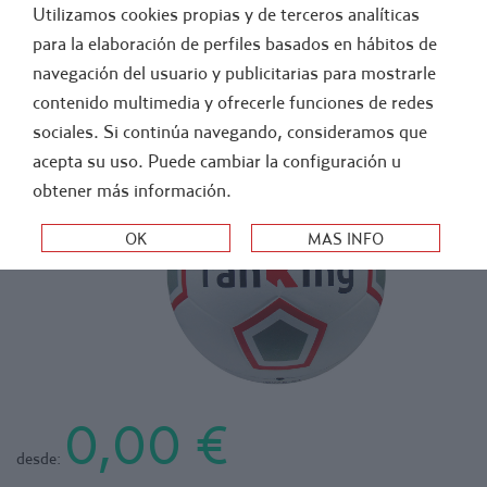
Utilizamos cookies propias y de terceros analíticas
GENERAL
ATLETISMO
para la elaboración de perfiles basados en hábitos de
navegación del usuario y publicitarias para mostrarle
>
>
-
FUTBOL
BALONES Y ACCESORIOS
FUTBOL
contenido multimedia y ofrecerle funciones de redes
BALÓN FÚTBOL CAUCHO - TALLA 4
sociales. Si continúa navegando, consideramos que
acepta su uso. Puede cambiar la configuración u
obtener más información.
0,00 €
desde: